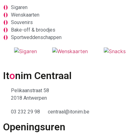
Sigaren
Wenskaarten
Souvenirs
Bake-off & broodjes
Sportweddenschappen
It
o
nim Centraal
Pelikaanstraat 58
2018 Antwerpen
03 232 29 98
centraal@itonim.be
Openingsuren