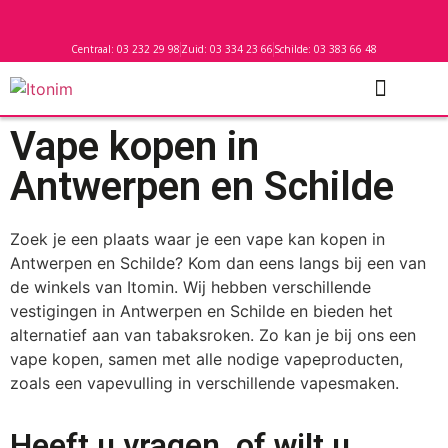
Centraal: 03 232 29 98
Zuid: 03 334 23 66
Schilde: 03 383 66 48
ITONIM CENTRA
ITONIM ZUID
ITONIM SCHILDE
Vape kopen in
Antwerpen en Schilde
Zoek je een plaats waar je een vape kan kopen in
Antwerpen en Schilde? Kom dan eens langs bij een van
de winkels van Itomin. Wij hebben verschillende
vestigingen in Antwerpen en Schilde en bieden het
alternatief aan van tabaksroken. Zo kan je bij ons een
vape kopen, samen met alle nodige vapeproducten,
zoals een vapevulling in verschillende vapesmaken.
Heeft u vragen, of wilt u