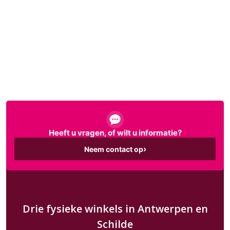
je collectie gericht aan te vullen. Je
hoeft geen volledige set te nemen en
kiest meteen de kaarten die je
interessant vindt. Of je nu al een
verzameling hebt of net begint, losse
Pokémonkaarten helpen je gericht te
vinden wat je zoekt.
Heeft u vragen, of wilt u informatie?
›
Neem contact op
Drie fysieke winkels in Antwerpen en
Schilde